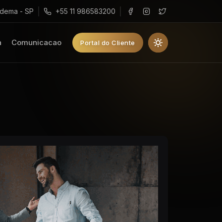
adema - SP
+55 11 986583200
a
Comunicacao
Portal do Cliente