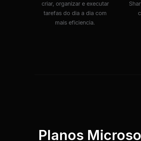
criar, organizar e executar
Shar
tarefas do dia a dia com
c
mais eficiencia.
Planos Microso