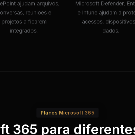
ePoint ajudam arquivos,
Microsoft Defender, Ent
onversas, reunioes e
e Intune ajudam a prot
projetos a ficarem
acessos, dispositivos
integrados.
dados.
Planos Microsoft 365
ft 365 para diferent