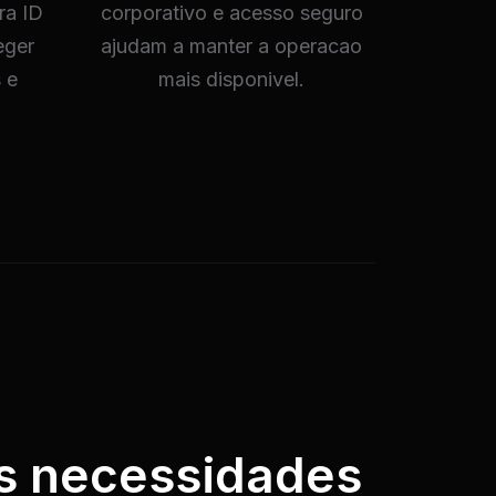
ra ID
corporativo e acesso seguro
eger
ajudam a manter a operacao
 e
mais disponivel.
es necessidades