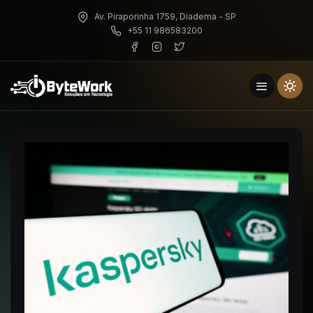
Av. Piraporinha 1759, Diadema - SP
+55 11 986583200